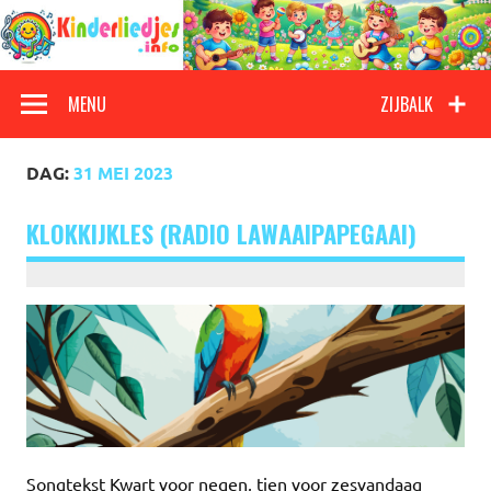
Doorgaan
naar
inhoud
Kinderliedjes
Een grote verzameling oude en nieuwe kinderliedjes
MENU
ZIJBALK
DAG:
31 MEI 2023
KLOKKIJKLES (RADIO LAWAAIPAPEGAAI)
Songtekst Kwart voor negen, tien voor zesvandaag