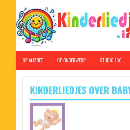
Doorgaan
naar
inhoud
Kinderliedjes
Een grote verzameling oude en nieuwe kinderliedjes
OP ALFABET
OP ONDERWERP
STUDIO 100
KINDERLIEDJES OVER BABY