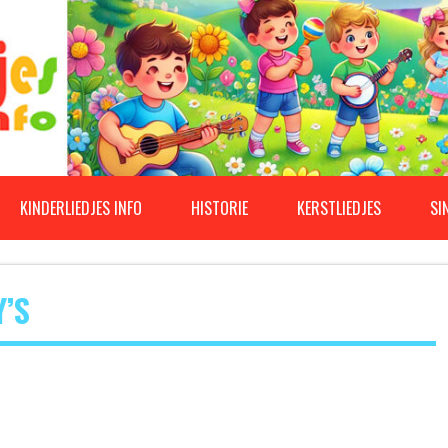
KINDERLIEDJES INFO
HISTORIE
KERSTLIEDJES
SI
’S