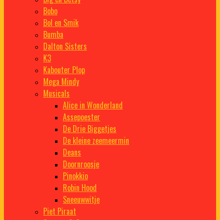
Bobo
Bol en Smik
Bumba
Dalton Sisters
K3
Kabouter Plop
Mega Mindy
Musicals
Alice in Wonderland
Assepoester
De Drie Biggetjes
De kleine zeemeermin
Deans
Doornroosje
Pinokkio
Robin Hood
Sneeuwwitje
Piet Piraat