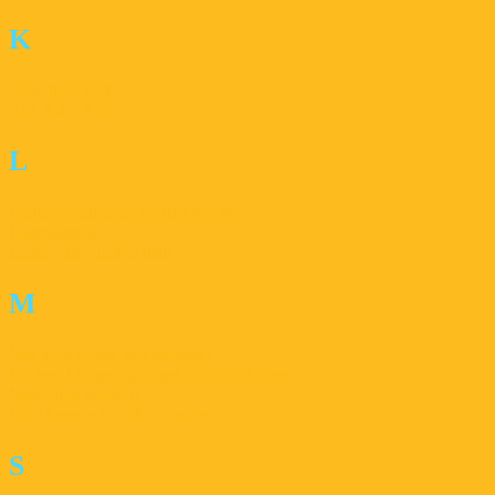
K
Kijk, mijn lichtje
Kip, Kap, Kogel
L
Lampion, lampion ga met me mee
Lampionnetje
Lichtje hier, lichtje daar
M
Met mijn lichtje zelf gemaakt
Mickey Mouse ging met z’n lichtje lopen
Mien lutje lanteern
Mijn kaarsje brandt zo helder
S