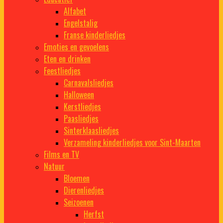
Alfabet
Engelstalig
Franse kinderliedjes
Emoties en gevoelens
Eten en drinken
Feestliedjes
Carnavalsliedjes
Halloween
Kerstliedjes
Paasliedjes
Sinterklaasliedjes
Verzameling kinderliedjes voor Sint-Maarten
Films en TV
Natuur
Bloemen
Dierenliedjes
Seizoenen
Herfst