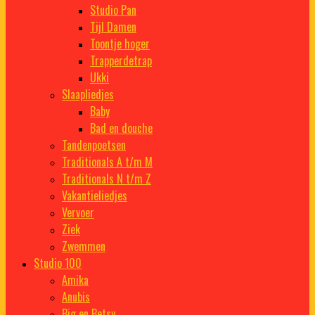
Studio Pan
Tijl Damen
Toontje hoger
Trapperdetrap
Ukki
Slaapliedjes
Baby
Bad en douche
Tandenpoetsen
Traditionals A t/m M
Traditionals N t/m Z
Vakantieliedjes
Vervoer
Ziek
Zwemmen
Studio 100
Amika
Anubis
Big en Betsy