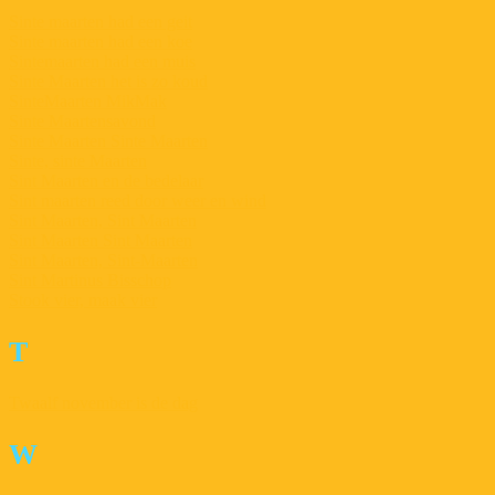
Sinte maarten had een geit
Sinte maarten had een koe
Sintemaarten had een muis
Sinte Maarten het is zo koud
SinteMaarten MikMak
Sinte Maartensavond
Sinte Maarten Sinte Maarten
Sinte, sinte Maarten
Sint Maarten en de bedelaar
Sint maarten reed door weer en wind
Sint Maarten, Sint Maarten
Sint Maarten Sint Maarten
Sint Maarten, Sint-Maarten
Sint Martinus Bisschop
Stook vier, maak vier
T
Twaalf november is de dag
W