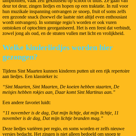
lampionnen, vaak zelf geknutseld op school of thuis. Ze gaan van
deur tot deur, zingen liedjes en hopen op een traktatie. In ruil voor
hun muzikale inspanning ontvangen ze snoep, fruit of soms zelfs
een gezonde snack (hoewel die laatste niet altijd even enthousiast
wordt ontvangen). In sommige regio’s worden er ook vuren
ontstoken of optochten georganiseerd. Het is een feest dat verbindt,
zowel jong als oud, en de straten vullen met licht en vrolijkheid.
Welke kinderliedjes worden hier
gezongen?
Tijdens Sint Maarten kunnen kinderen putten uit een rijk repertoire
aan liedjes. Een klassieker is:
“Sint Maarten, Sint Maarten, De koeien hebben staarten, De
meisjes hebben rokjes aan, Daar komt Sint Martinus aan.”
Een andere favoriet luidt:
“11 november is de dag, Dat mijn lichtje, dat mijn lichtje, 11
november is de dag, Dat mijn lichtje branden mag.”
Deze liedjes variëren per regio, en soms worden er zelfs nieuwe
versies bedacht. Het zingen is niet alleen bedoeld om snoep te