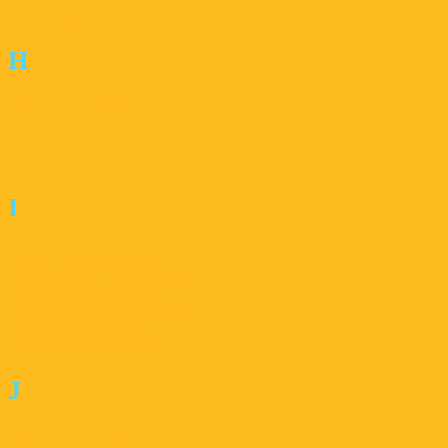
Elf november
H
Het is Sint Maarten
Het is vandaag weer Sint Martinus
Hier komen wij met lichtjes aan
Hoort naar ons lied
I
Ik heb een lampionnetje
Ik heb een lichtje in mijn hand
Ik kom voor u iets zingen
Ik loop hier met mijn lantaarn
Ik loop hier over straat
Ik loop met mijn lantaarn
J
Jantje van de buren