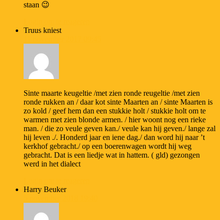
staan 😉
Login om te reageren
Truus kniest
11 november 2017 09:45
Sinte maarte keugeltie /met zien ronde reugeltie /met zien
ronde rukken an / daar kot sinte Maarten an / sinte Maarten is
zo kold / geef hem dan een stukkie holt / stukkie holt om te
warmen met zien blonde armen. / hier woont nog een rieke
man. / die zo veule geven kan./ veule kan hij geven./ lange zal
hij leven ./. Honderd jaar en iene dag./ dan word hij naar ’t
kerkhof gebracht./ op een boerenwagen wordt hij weg
gebracht. Dat is een liedje wat in hattem. ( gld) gezongen
werd in het dialect
Login om te reageren
Harry Beuker
5 november 2018 19:40