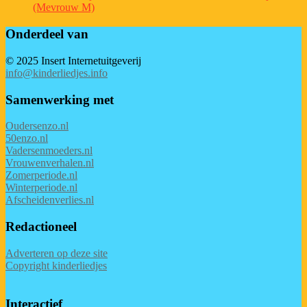
(Mevrouw M)
Onderdeel van
© 2025 Insert Internetuitgeverij
info@kinderliedjes.info
Samenwerking met
Oudersenzo.nl
50enzo.nl
Vadersenmoeders.nl
Vrouwenverhalen.nl
Zomerperiode.nl
Winterperiode.nl
Afscheidenverlies.nl
Redactioneel
Adverteren op deze site
Copyright kinderliedjes
Interactief