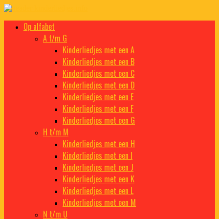
Doorgaan
naar
Kinderliedjes
Een grote verzameling oude en nieuwe kinderliedjes
Op alfabet
inhoud
A t/m G
Kinderliedjes met een A
Kinderliedjes met een B
Kinderliedjes met een C
Kinderliedjes met een D
Kinderliedjes met een E
Kinderliedjes met een F
Kinderliedjes met een G
H t/m M
Kinderliedjes met een H
Kinderliedjes met een I
Kinderliedjes met een J
Kinderliedjes met een K
Kinderliedjes met een L
Kinderliedjes met een M
N t/m U