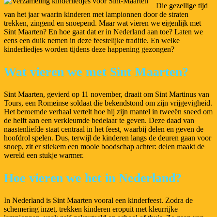
Die gezellige tijd
van het jaar waarin kinderen met lampionnen door de straten
trekken, zingend en snoepend. Maar wat vieren we eigenlijk met
Sint Maarten? En hoe gaat dat er in Nederland aan toe? Laten we
eens een duik nemen in deze feestelijke traditie. En welke
kinderliedjes worden tijdens deze happening gezongen?
Wat vieren we met Sint Maarten?
Sint Maarten, gevierd op 11 november, draait om Sint Martinus van
Tours, een Romeinse soldaat die bekendstond om zijn vrijgevigheid.
Het beroemde verhaal vertelt hoe hij zijn mantel in tweeën sneed om
de helft aan een verkleumde bedelaar te geven. Deze daad van
naastenliefde staat centraal in het feest, waarbij delen en geven de
hoofdrol spelen. Dus, terwijl de kinderen langs de deuren gaan voor
snoep, zit er stiekem een mooie boodschap achter: delen maakt de
wereld een stukje warmer.
Hoe vieren we het in Nederland?
In Nederland is Sint Maarten vooral een kinderfeest. Zodra de
schemering inzet, trekken kinderen eropuit met kleurrijke