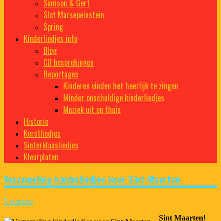
Samson & Gert
Slot Marsepeinstein
Spring
Kinderliedjes info
Blog
CD besprekingen
Reportages
Kinderen vinden het heerlijk te zingen
Minder onschuldige kinderliedjes
Muziek uit en thuis
Historie
Kerstliedjes
Sinterklaasliedjes
Kleurplaten
Verzameling kinderliedjes voor Sint-Maarten
5 reacties
Sint Maarten
!