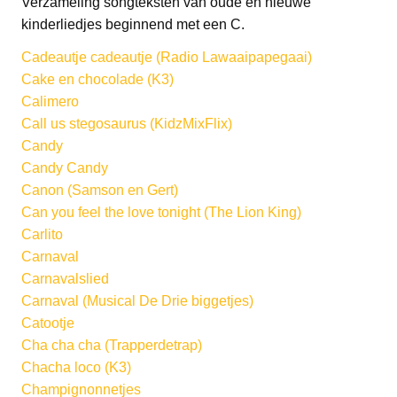
Verzameling songteksten van oude en nieuwe
kinderliedjes beginnend met een C.
Cadeautje cadeautje (Radio Lawaaipapegaai)
Cake en chocolade (K3)
Calimero
Call us stegosaurus (KidzMixFlix)
Candy
Candy Candy
Canon (Samson en Gert)
Can you feel the love tonight (The Lion King)
Carlito
Carnaval
Carnavalslied
Carnaval (Musical De Drie biggetjes)
Catootje
Cha cha cha (Trapperdetrap)
Chacha loco (K3)
Champignonnetjes