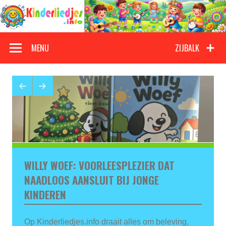
Doorgaan
naar
inhoud
Kinderliedjes
Een grote verzameling oude en nieuwe kinderliedjes
MENU
ZIJBALK
WILLY WOEF: VOORLEESPLEZIER DAT
NAADLOOS AANSLUIT BIJ JONGE
KINDEREN
Op Kinderliedjes.info draait alles om beleving,