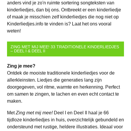
anders vind je zo'n ruimte sortering songteksten van
kinderliedjes, dan bij ons. Ontbreekt er een kinderliedje
of maak je misschien zelf kinderliedjes die nog niet op
Kinderliedjes.info te vinden is? Laat het ons vooral
weten!
ZING MET MIJ MEE! 33 TRADITIONELE KINDERLIEDJES
– DEEL I & DEEL II
Zing je mee?
Ontdek de mooiste traditionele kinderliedjes voor de
allerkleinsten. Liedjes die generaties lang zijn
doorgegeven, vol ritme, warmte en herkenning. Perfect
om samen te zingen, te lachen en even echt contact te
maken.
Met
Zing met mij mee!
Deel I en Deel II haal je 66
tijdloze kinderliedjes in huis, overzichtelijk gebundeld en
ondersteund met rustige, heldere illustraties. Ideaal voor