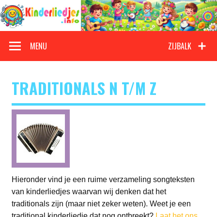
Doorgaan
naar
inhoud
Kinderliedjes
Een grote verzameling oude en nieuwe kinderliedjes
MENU
ZIJBALK
TRADITIONALS N T/M Z
Hieronder vind je een ruime verzameling songteksten
van kinderliedjes waarvan wij denken dat het
traditionals zijn (maar niet zeker weten). Weet je een
traditional kinderliedje dat nog ontbreekt?
Laat het ons