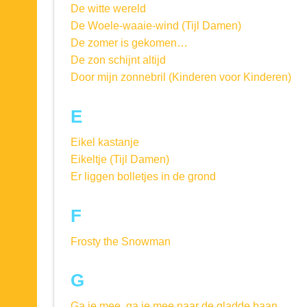
De witte wereld
De Woele-waaie-wind (Tijl Damen)
De zomer is gekomen…
De zon schijnt altijd
Door mijn zonnebril (Kinderen voor Kinderen)
E
Eikel kastanje
Eikeltje (Tijl Damen)
Er liggen bolletjes in de grond
F
Frosty the Snowman
G
Ga je mee, ga je mee naar de gladde baan