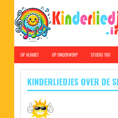
Doorgaan
naar
inhoud
Kinderliedjes
Een grote verzameling oude en nieuwe kinderliedjes
OP ALFABET
OP ONDERWERP
STUDIO 100
KINDERLIEDJES OVER DE S