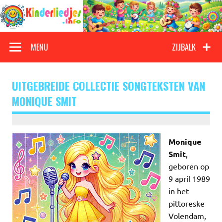
Doorgaan
naar
inhoud
Kinderliedjes
Een grote verzameling oude en nieuwe kinderliedjes
MENU
ZIJBALK
UITGEBREIDE COLLECTIE SONGTEKSTEN VAN
MONIQUE SMIT
Monique
Smit
,
geboren op
9 april 1989
in het
pittoreske
Volendam,