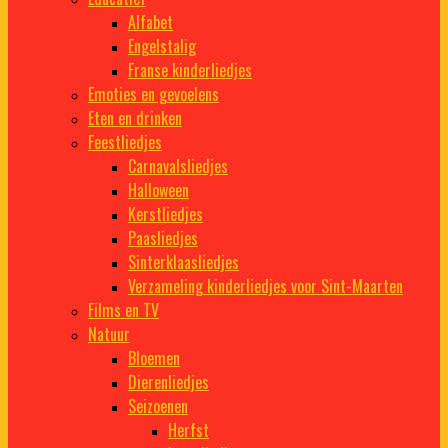
Alfabet
Engelstalig
Franse kinderliedjes
Emoties en gevoelens
Eten en drinken
Feestliedjes
Carnavalsliedjes
Halloween
Kerstliedjes
Paasliedjes
Sinterklaasliedjes
Verzameling kinderliedjes voor Sint-Maarten
Films en TV
Natuur
Bloemen
Dierenliedjes
Seizoenen
Herfst