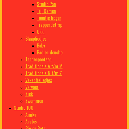
Studio Pan
Tijl Damen
Toontje hoger
Trapperdetrap
Ukki
Slaapliedjes
Baby
Bad en douche
Tandenpoetsen
Traditionals A t/m M
Traditionals N t/m Z
Vakantieliedjes
Vervoer
Ziek
Zwemmen
Studio 100
Amika
Anubis
Big en Betsy