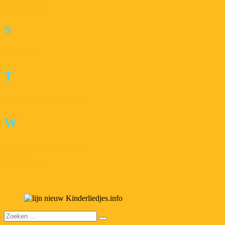
Paus Ponnet
S
Sluit u aan
T
Twee harten, twee zielen
W
Wat bleef er van mij over
Weeflied
Weer als toen
Zoeken
naar: