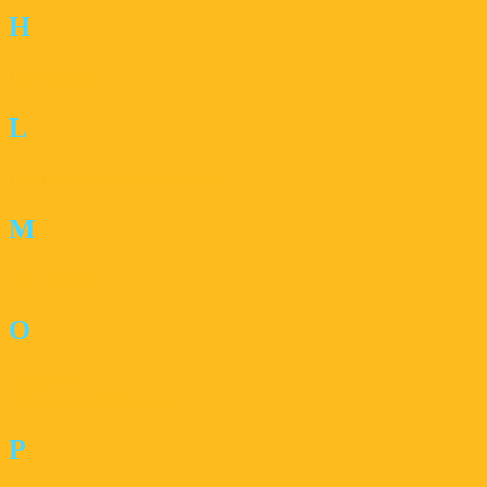
H
Het Vaticaan
L
Liefde is de allerschoonste last
M
Mijn wereld
O
Ogen dicht
Onder hoge dikke bomen
P