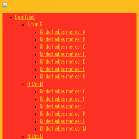
Doorgaan
naar
Kinderliedjes
Een grote verzameling oude en nieuwe kinderliedjes
Op alfabet
inhoud
A t/m G
Kinderliedjes met een A
Kinderliedjes met een B
Kinderliedjes met een C
Kinderliedjes met een D
Kinderliedjes met een E
Kinderliedjes met een F
Kinderliedjes met een G
H t/m M
Kinderliedjes met een H
Kinderliedjes met een I
Kinderliedjes met een J
Kinderliedjes met een K
Kinderliedjes met een L
Kinderliedjes met een M
N t/m U