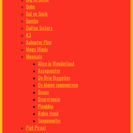
Bobo
Bol en Smik
Bumba
Dalton Sisters
K3
Kabouter Plop
Mega Mindy
Musicals
Alice in Wonderland
Assepoester
De Drie Biggetjes
De kleine zeemeermin
Deans
Doornroosje
Pinokkio
Robin Hood
Sneeuwwitje
Piet Piraat