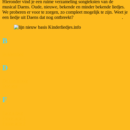
Hieronder vind je een ruime verzameling songteksten van de
musical Daens. Oude, nieuwe, bekende en minder bekende liedjes.
We proberen er voor te zorgen, zo compleet mogelijk te zijn. Weet je
een liedje uit Daens dat nog ontbreekt?
Laat het ons vooral weten
.
B
Bokkenlied
D
De commissie
Doe iets
F
Face a face
Finale acte 1
Finale acte 2