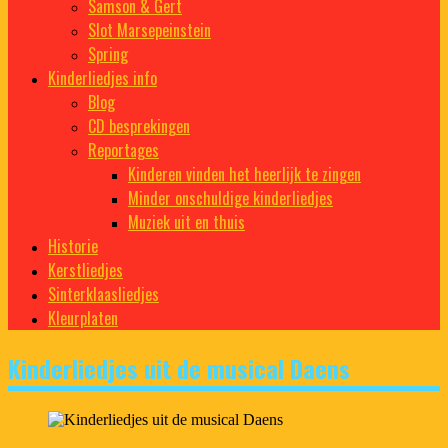
Samson & Gert
Slot Marsepeinstein
Spring
Kinderliedjes info
Blog
CD besprekingen
Reportages
Kinderen vinden het heerlijk te zingen
Minder onschuldige kinderliedjes
Muziek uit en thuis
Historie
Kerstliedjes
Sinterklaasliedjes
Kleurplaten
Kinderliedjes uit de musical Daens