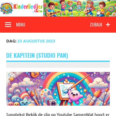
Doorgaan
naar
inhoud
Kinderliedjes
Een grote verzameling oude en nieuwe kinderliedjes
MENU
ZIJBALK
DAG:
23 AUGUSTUS 2023
DE KAPITEIN (STUDIO PAN)
Songtekst Bekijk de clip op Youtube SamenWat hoort er