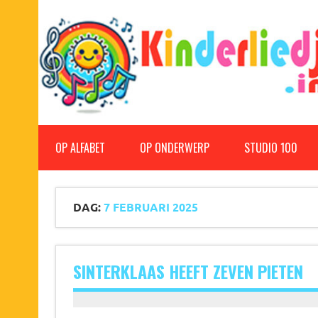
Doorgaan
naar
inhoud
Kinderliedjes
Een grote verzameling oude en nieuwe kinderliedjes
OP ALFABET
OP ONDERWERP
STUDIO 100
DAG:
7 FEBRUARI 2025
SINTERKLAAS HEEFT ZEVEN PIETEN