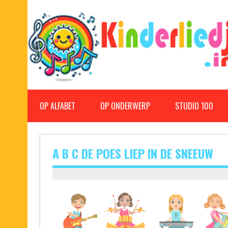
Doorgaan
naar
inhoud
Kinderliedjes
Een grote verzameling oude en nieuwe kinderliedjes
OP ALFABET
OP ONDERWERP
STUDIO 100
A B C DE POES LIEP IN DE SNEEUW