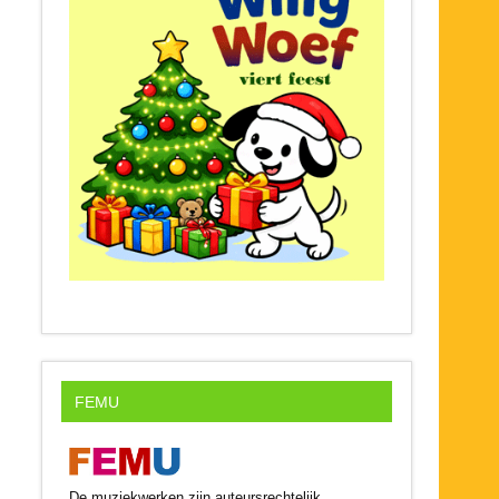
FEMU
De muziekwerken zijn auteursrechtelijk