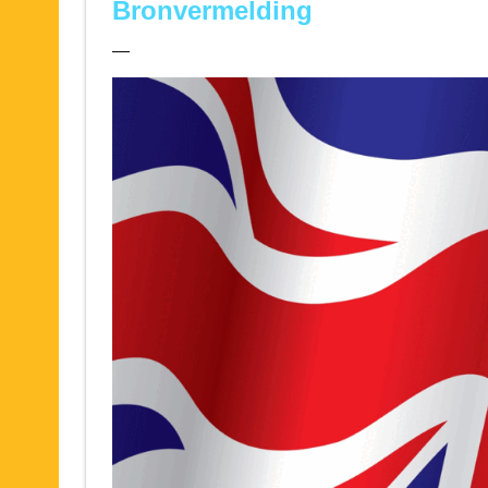
Bronvermelding
—