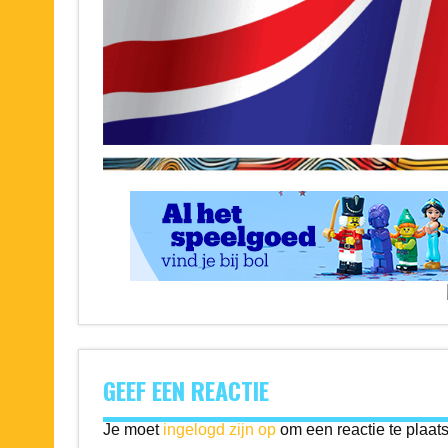
GEEF EEN REACTIE
Je moet
ingelogd zijn op
om een reactie te plaat