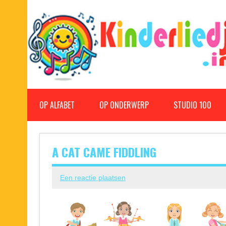
Doorgaan
naar
inhoud
Kinderliedjes
Een grote verzameling oude en nieuwe kinderliedjes
OP ALFABET
OP ONDERWERP
STUDIO 100
A CAT CAME FIDDLING
Een reactie plaatsen