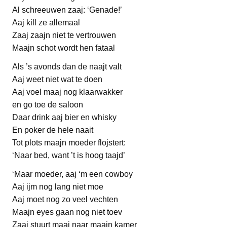
Al schreeuwen zaaj: ‘Genade!’
Aaj kill ze allemaal
Zaaj zaajn niet te vertrouwen
Maajn schot wordt hen fataal
Als ’s avonds dan de naajt valt
Aaj weet niet wat te doen
Aaj voel maaj nog klaarwakker
en go toe de saloon
Daar drink aaj bier en whisky
En poker de hele naait
Tot plots maajn moeder flojstert:
‘Naar bed, want ’t is hoog taajd’
‘Maar moeder, aaj ‘m een cowboy
Aaj ijm nog lang niet moe
Aaj moet nog zo veel vechten
Maajn eyes gaan nog niet toev
Zaaj stuurt maaj naar maajn kamer