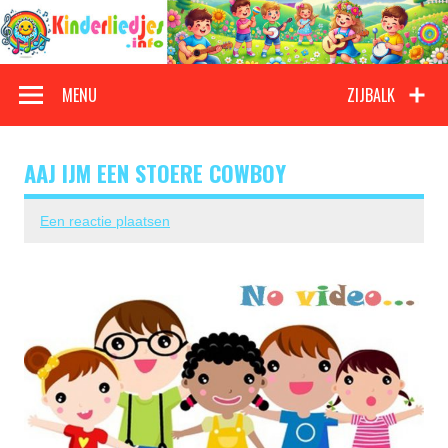
Doorgaan
naar
inhoud
Kinderliedjes
Een grote verzameling oude en nieuwe kinderliedjes
MENU
ZIJBALK
AAJ IJM EEN STOERE COWBOY
Een reactie plaatsen