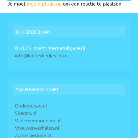
Je moet
ingelogd zijn op
om een reactie te plaatsen.
ONDERDEEL VAN
© 2025 Insert Internetuitgeverij
info@kinderliedjes.info
SAMENWERKING MET
Oudersenzo.nl
50enzo.nl
Vadersenmoeders.nl
Vrouwenverhalen.nl
Zomerperiode.nl