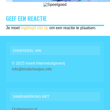
GEEF EEN REACTIE
Je moet
ingelogd zijn op
om een reactie te plaatsen.
ONDERDEEL VAN
© 2025 Insert Internetuitgeverij
info@kinderliedjes.info
SAMENWERKING MET
Oudersenzo.nl