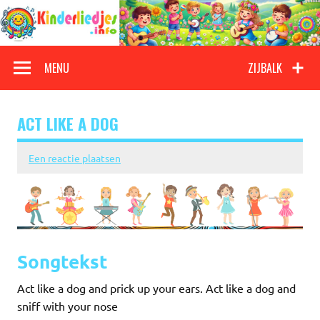
Doorgaan
naar
inhoud
Kinderliedjes
Een grote verzameling oude en nieuwe kinderliedjes
MENU
ZIJBALK
ACT LIKE A DOG
Een reactie plaatsen
Songtekst
Act like a dog and prick up your ears. Act like a dog and
sniff with your nose