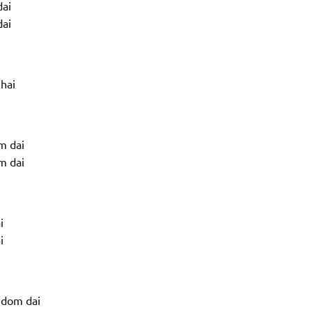
dai
dai
hai
m dai
m dai
i
i
 dom dai