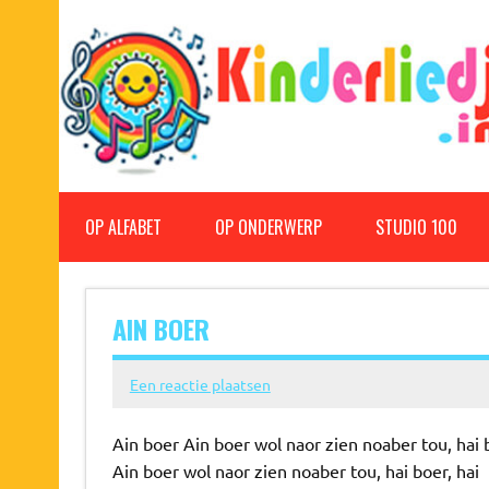
Doorgaan
naar
inhoud
Kinderliedjes
Een grote verzameling oude en nieuwe kinderliedjes
OP ALFABET
OP ONDERWERP
STUDIO 100
AIN BOER
Een reactie plaatsen
Ain boer Ain boer wol naor zien noaber tou, hai b
Ain boer wol naor zien noaber tou, hai boer, hai