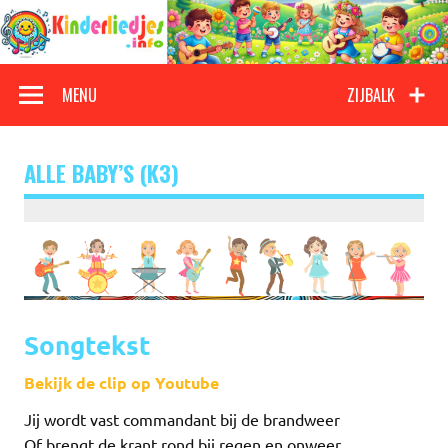
Doorgaan
naar
inhoud
Kinderliedjes
Een grote verzameling oude en nieuwe kinderliedjes
MENU
ZIJBALK
ALLE BABY’S (K3)
Songtekst
Bekijk de clip op Youtube
Jij wordt vast commandant bij de brandweer
Of brengt de krant rond bij regen en onweer