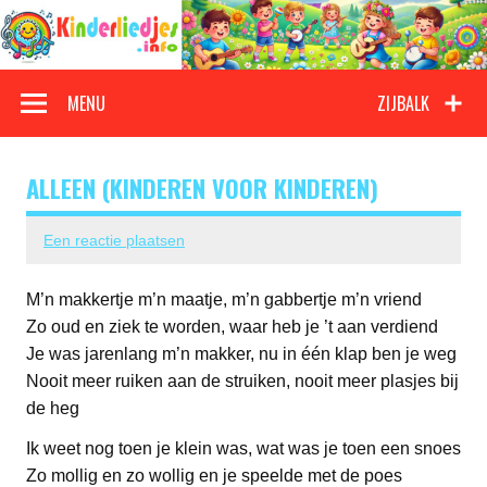
Doorgaan
naar
inhoud
Kinderliedjes
Een grote verzameling oude en nieuwe kinderliedjes
MENU
ZIJBALK
ALLEEN (KINDEREN VOOR KINDEREN)
Een reactie plaatsen
M’n makkertje m’n maatje, m’n gabbertje m’n vriend
Zo oud en ziek te worden, waar heb je ’t aan verdiend
Je was jarenlang m’n makker, nu in één klap ben je weg
Nooit meer ruiken aan de struiken, nooit meer plasjes bij
de heg
Ik weet nog toen je klein was, wat was je toen een snoes
Zo mollig en zo wollig en je speelde met de poes