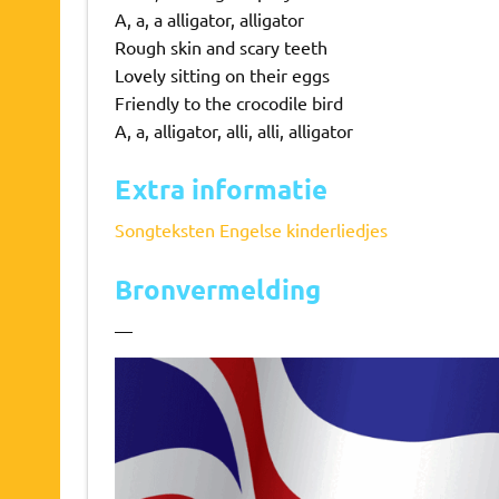
A, a, a alligator, alligator
Rough skin and scary teeth
Lovely sitting on their eggs
Friendly to the crocodile bird
A, a, alligator, alli, alli, alligator
Extra informatie
Songteksten Engelse kinderliedjes
Bronvermelding
—