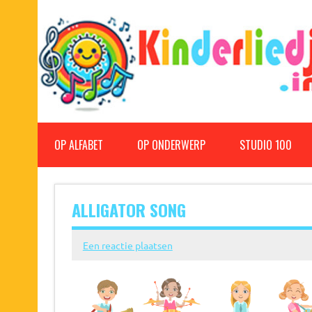
Doorgaan
naar
inhoud
Kinderliedjes
Een grote verzameling oude en nieuwe kinderliedjes
OP ALFABET
OP ONDERWERP
STUDIO 100
ALLIGATOR SONG
Een reactie plaatsen