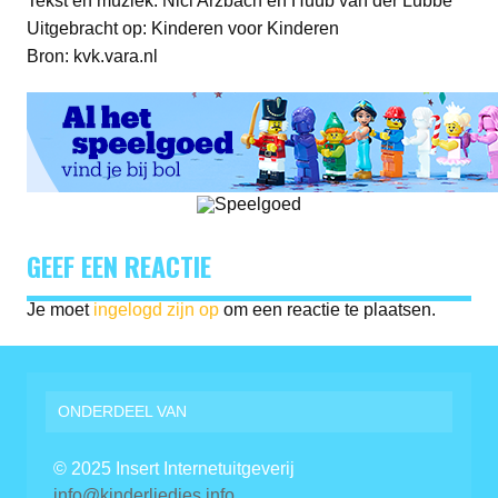
Tekst en muziek: Nicl Arzbach en Huub van der Lubbe
Uitgebracht op: Kinderen voor Kinderen
Bron: kvk.vara.nl
GEEF EEN REACTIE
Je moet
ingelogd zijn op
om een reactie te plaatsen.
ONDERDEEL VAN
© 2025 Insert Internetuitgeverij
info@kinderliedjes.info