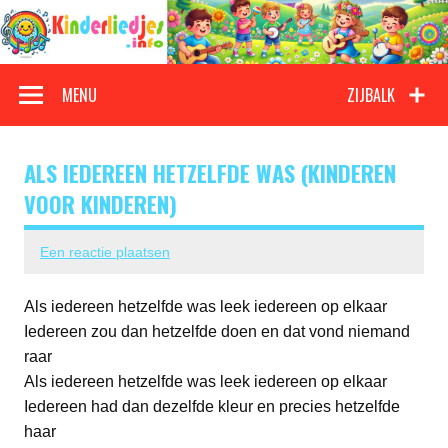
Doorgaan
naar
inhoud
Kinderliedjes
Een grote verzameling oude en nieuwe kinderliedjes
MENU
ZIJBALK
ALS IEDEREEN HETZELFDE WAS (KINDEREN
VOOR KINDEREN)
Een reactie plaatsen
Als iedereen hetzelfde was leek iedereen op elkaar
Iedereen zou dan hetzelfde doen en dat vond niemand
raar
Als iedereen hetzelfde was leek iedereen op elkaar
Iedereen had dan dezelfde kleur en precies hetzelfde
haar