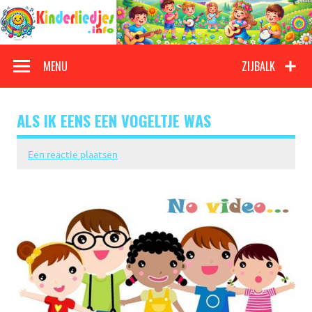
Doorgaan
naar
inhoud
Kinderliedjes
Een grote verzameling oude en nieuwe kinderliedjes
MENU
ZIJBALK
ALS IK EENS EEN VOGELTJE WAS
Een reactie plaatsen