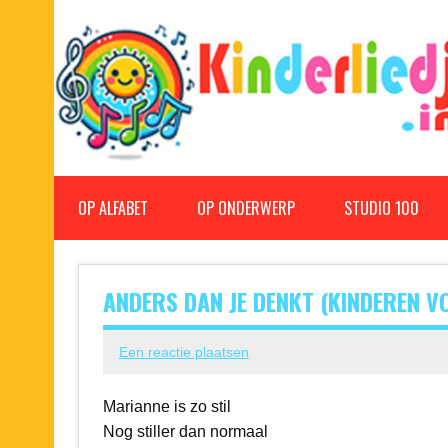
Doorgaan
naar
inhoud
Kinderliedjes
Een grote verzameling oude en nieuwe kinderliedjes
OP ALFABET
OP ONDERWERP
STUDIO 100
ANDERS DAN JE DENKT (KINDEREN V
Een reactie plaatsen
Marianne is zo stil
Nog stiller dan normaal