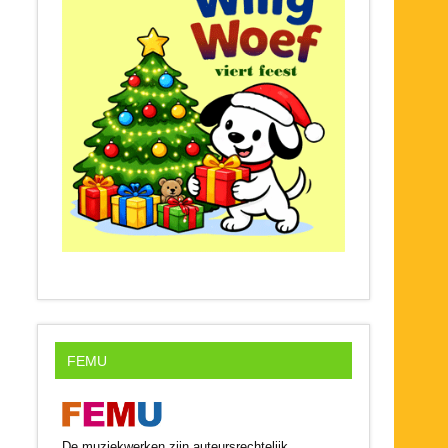
FEMU
De muziekwerken zijn auteursrechtelijk