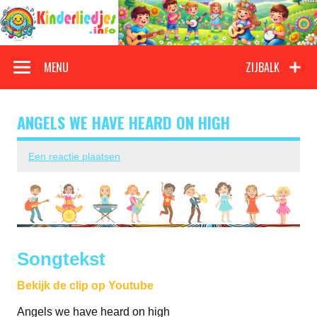
Doorgaan
naar
inhoud
Kinderliedjes
Een grote verzameling oude en nieuwe kinderliedjes
MENU
ZIJBALK
ANGELS WE HAVE HEARD ON HIGH
Een reactie plaatsen
Songtekst
Bekijk de clip op Youtube
Angels we have heard on high