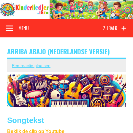
Doorgaan
naar
inhoud
Kinderliedjes
Een grote verzameling oude en nieuwe kinderliedjes
MENU
ZIJBALK
ARRIBA ABAJO (NEDERLANDSE VERSIE)
Een reactie plaatsen
Songtekst
Bekijk de clip op Youtube