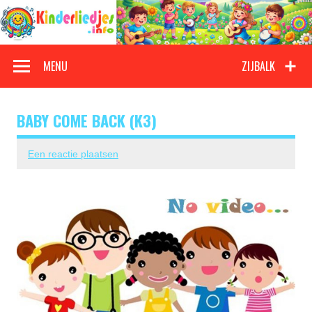
Doorgaan
naar
inhoud
Kinderliedjes
Een grote verzameling oude en nieuwe kinderliedjes
MENU
ZIJBALK
BABY COME BACK (K3)
Een reactie plaatsen