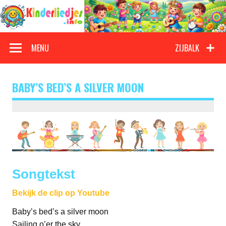
Doorgaan
naar
inhoud
Kinderliedjes
Een grote verzameling oude en nieuwe kinderliedjes
MENU
ZIJBALK
BABY’S BED’S A SILVER MOON
Songtekst
Bekijk de clip op Youtube
Baby’s bed’s a silver moon
Sailing o’er the sky