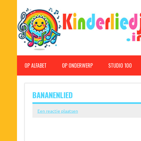
Doorgaan
naar
inhoud
Kinderliedjes
Een grote verzameling oude en nieuwe kinderliedjes
OP ALFABET
OP ONDERWERP
STUDIO 100
BANANENLIED
Een reactie plaatsen