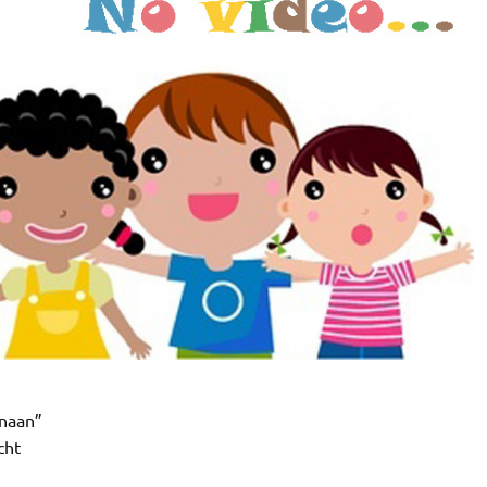
anaan”
cht