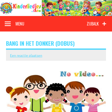
Doorgaan
naar
inhoud
Kinderliedjes
Een grote verzameling oude en nieuwe kinderliedjes
MENU
ZIJBALK
BANG IN HET DONKER (DOBUS)
Een reactie plaatsen