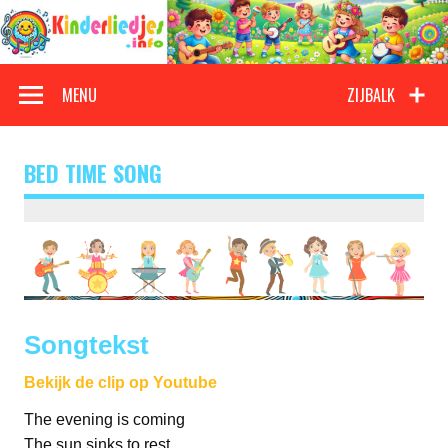
Doorgaan
naar
inhoud
Kinderliedjes
Een grote verzameling oude en nieuwe kinderliedjes
MENU
ZIJBALK
BED TIME SONG
Songtekst
Bekijk de clip op Youtube
The evening is coming
The sun sinks to rest