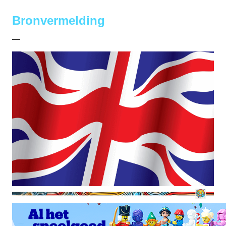
Bronvermelding
—