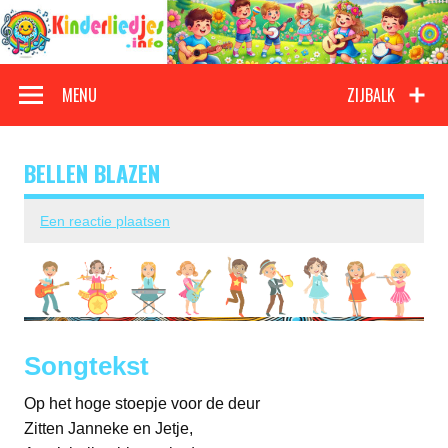
Doorgaan
naar
inhoud
Kinderliedjes
Een grote verzameling oude en nieuwe kinderliedjes
MENU
ZIJBALK
BELLEN BLAZEN
Een reactie plaatsen
Songtekst
Op het hoge stoepje voor de deur
Zitten Janneke en Jetje,