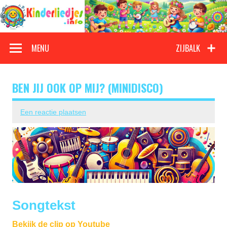
Doorgaan
naar
inhoud
Kinderliedjes
Een grote verzameling oude en nieuwe kinderliedjes
MENU
ZIJBALK
BEN JIJ OOK OP MIJ? (MINIDISCO)
Een reactie plaatsen
Songtekst
Bekijk de clip op Youtube