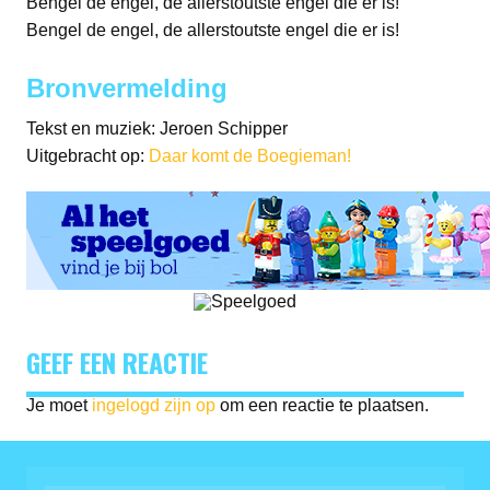
Bengel de engel, de allerstoutste engel die er is!
Bengel de engel, de allerstoutste engel die er is!
Bronvermelding
Tekst en muziek: Jeroen Schipper
Uitgebracht op:
Daar komt de Boegieman!
GEEF EEN REACTIE
Je moet
ingelogd zijn op
om een reactie te plaatsen.