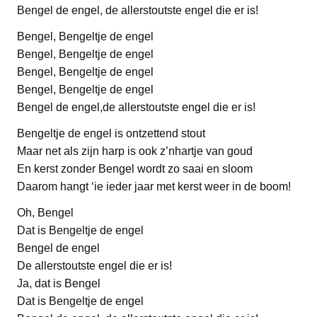
Bengel de engel, de allerstoutste engel die er is!
Bengel, Bengeltje de engel
Bengel, Bengeltje de engel
Bengel, Bengeltje de engel
Bengel, Bengeltje de engel
Bengel de engel,de allerstoutste engel die er is!
Bengeltje de engel is ontzettend stout
Maar net als zijn harp is ook z’nhartje van goud
En kerst zonder Bengel wordt zo saai en sloom
Daarom hangt ‘ie ieder jaar met kerst weer in de boom!
Oh, Bengel
Dat is Bengeltje de engel
Bengel de engel
De allerstoutste engel die er is!
Ja, dat is Bengel
Dat is Bengeltje de engel