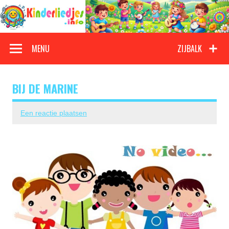
Doorgaan
naar
inhoud
Kinderliedjes
Een grote verzameling oude en nieuwe kinderliedjes
MENU
ZIJBALK
BIJ DE MARINE
Een reactie plaatsen