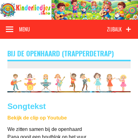
Doorgaan
naar
inhoud
Kinderliedjes
Een grote verzameling oude en nieuwe kinderliedjes
MENU
ZIJBALK
BIJ DE OPENHAARD (TRAPPERDETRAP)
Songtekst
Bekijk de clip op Youtube
We zitten samen bij de openhaard
Papa gooit een houtblok op het vuur