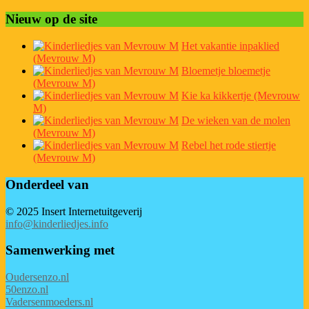
Nieuw op de site
Het vakantie inpaklied
(Mevrouw M)
Bloemetje bloemetje
(Mevrouw M)
Kie ka kikkertje (Mevrouw
M)
De wieken van de molen
(Mevrouw M)
Rebel het rode stiertje
(Mevrouw M)
Onderdeel van
© 2025 Insert Internetuitgeverij
info@kinderliedjes.info
Samenwerking met
Oudersenzo.nl
50enzo.nl
Vadersenmoeders.nl