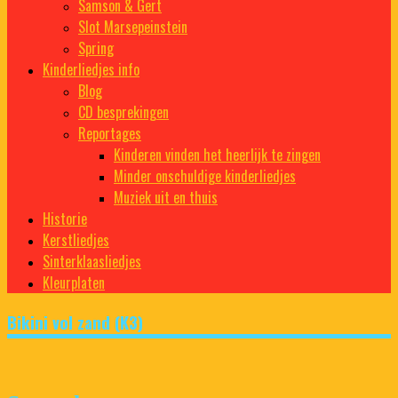
Samson & Gert
Slot Marsepeinstein
Spring
Kinderliedjes info
Blog
CD besprekingen
Reportages
Kinderen vinden het heerlijk te zingen
Minder onschuldige kinderliedjes
Muziek uit en thuis
Historie
Kerstliedjes
Sinterklaasliedjes
Kleurplaten
Bikini vol zand (K3)