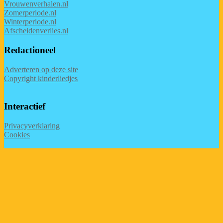
Vrouwenverhalen.nl
Zomerperiode.nl
Winterperiode.nl
Afscheidenverlies.nl
Redactioneel
Adverteren op deze site
Copyright kinderliedjes
Interactief
Privacyverklaring
Cookies