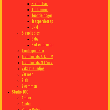
Studio Pan
Tijl Damen
Toontje hoger
Trapperdetrap
Ukki
Slaapliedjes
Baby
Bad en douche
Tandenpoetsen
Traditionals A t/m M
Traditionals N t/m Z
Vakantieliedjes
Vervoer
Ziek
Zwemmen
Studio 100
Amika
Anubis
Big en Betsy