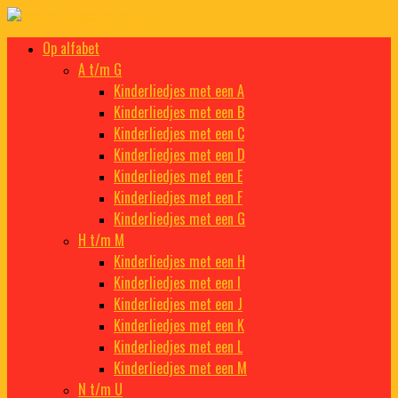
Doorgaan
naar
Kinderliedjes
Een grote verzameling oude en nieuwe kinderliedjes
Op alfabet
inhoud
A t/m G
Kinderliedjes met een A
Kinderliedjes met een B
Kinderliedjes met een C
Kinderliedjes met een D
Kinderliedjes met een E
Kinderliedjes met een F
Kinderliedjes met een G
H t/m M
Kinderliedjes met een H
Kinderliedjes met een I
Kinderliedjes met een J
Kinderliedjes met een K
Kinderliedjes met een L
Kinderliedjes met een M
N t/m U