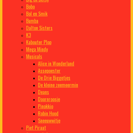
Bobo
Bol en Smik
Bumba
Dalton Sisters
K3
Kabouter Plop
Mega Mindy
Musicals
Alice in Wonderland
Assepoester
De Drie Biggetjes
De kleine zeemeermin
Deans
Doornroosje
Pinokkio
Robin Hood
Sneeuwwitje
Piet Piraat