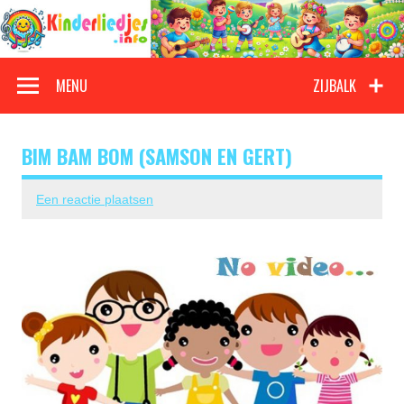
Doorgaan
naar
inhoud
Kinderliedjes
Een grote verzameling oude en nieuwe kinderliedjes
MENU
ZIJBALK
BIM BAM BOM (SAMSON EN GERT)
Een reactie plaatsen