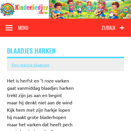
Doorgaan
naar
inhoud
Kinderliedjes
Een grote verzameling oude en nieuwe kinderliedjes
MENU
ZIJBALK
BLAADJES HARKEN
Een reactie plaatsen
Het is herfst en ’t roze varken
gaat vanmiddag blaadjes harken
trekt zijn jas aan en begint
maar hij denkt niet aan de wind
Kijk hem met zijn harkje lopen
hij maakt grote bladerhopen
maar het varken dat heeft pech