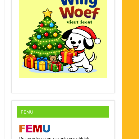
FEMU
De muziekwerken zijn auteursrechtelijk