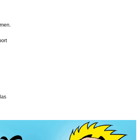
amen.
ort
las