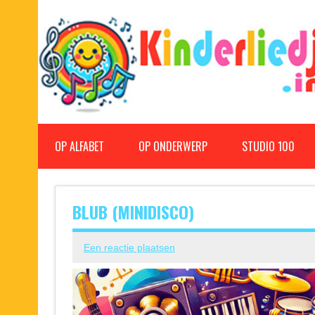
Doorgaan
naar
inhoud
Kinderliedjes
Een grote verzameling oude en nieuwe kinderliedjes
OP ALFABET
OP ONDERWERP
STUDIO 100
BLUB (MINIDISCO)
Een reactie plaatsen