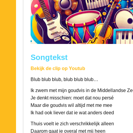
Songtekst
Bekijk de clip op Youtub
Blub blub blub, blub blub blub…
Ik zwem met mijn goudvis in de Middellandse Z
Je denkt misschien: moet dat nou persé
Maar die goudvis wil altijd met me mee
Ik had ook liever dat ie wat anders deed
Thuis voelt ie zich verschrikkelijk alleen
Daarom gaat ie overal met mij heen