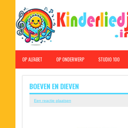
Doorgaan
naar
inhoud
Kinderliedjes
Een grote verzameling oude en nieuwe kinderliedjes
OP ALFABET
OP ONDERWERP
STUDIO 100
BOEVEN EN DIEVEN
Een reactie plaatsen