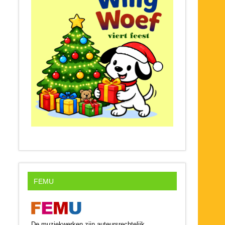
FEMU
De muziekwerken zijn auteursrechtelijk