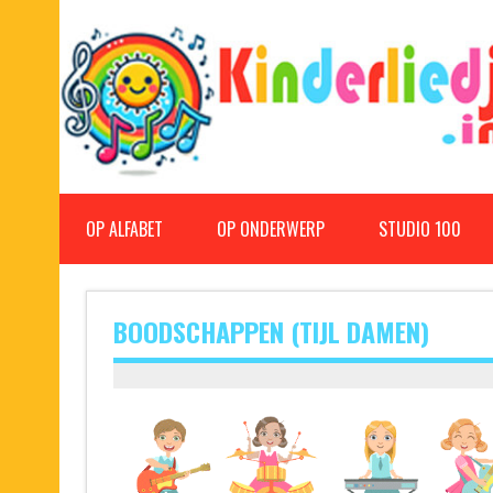
Doorgaan
naar
inhoud
Kinderliedjes
Een grote verzameling oude en nieuwe kinderliedjes
OP ALFABET
OP ONDERWERP
STUDIO 100
BOODSCHAPPEN (TIJL DAMEN)