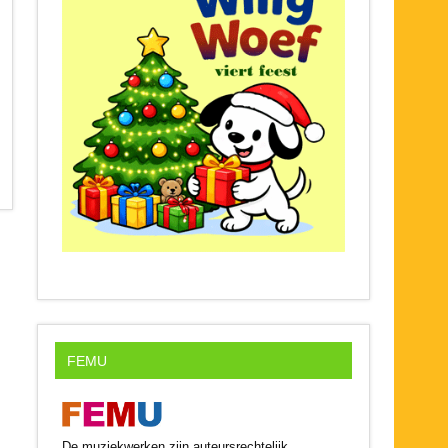
FEMU
De muziekwerken zijn auteursrechtelijk