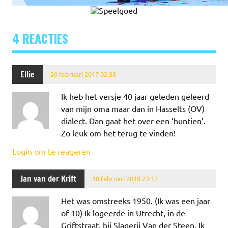
4 REACTIES
Ellie
20 februari 2017 02:38
Ik heb het versje 40 jaar geleden geleerd
van mijn oma maar dan in Hasselts (OV)
dialect. Dan gaat het over een ‘huntien’.
Zo leuk om het terug te vinden!
Login om te reageren
Jan van der Krift
18 februari 2018 23:17
Het was omstreeks 1950. (Ik was een jaar
of 10) Ik logeerde in Utrecht, in de
Griftstraat, bij Slagerij Van der Steen. Ik