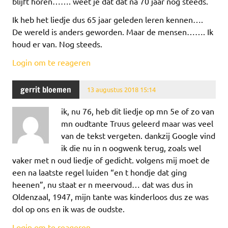
blijft horen……. weet je dat dat na 70 jaar nog steeds.
Ik heb het liedje dus 65 jaar geleden leren kennen….
De wereld is anders geworden. Maar de mensen……. Ik
houd er van. Nog steeds.
Login om te reageren
gerrit bloemen
13 augustus 2018 15:14
ik, nu 76, heb dit liedje op mn 5e of zo van
mn oudtante Truus geleerd maar was veel
van de tekst vergeten. dankzij Google vind
ik die nu in n oogwenk terug, zoals wel
vaker met n oud liedje of gedicht. volgens mij moet de
een na laatste regel luiden “en t hondje dat ging
heenen”, nu staat er n meervoud… dat was dus in
Oldenzaal, 1947, mijn tante was kinderloos dus ze was
dol op ons en ik was de oudste.
Login om te reageren