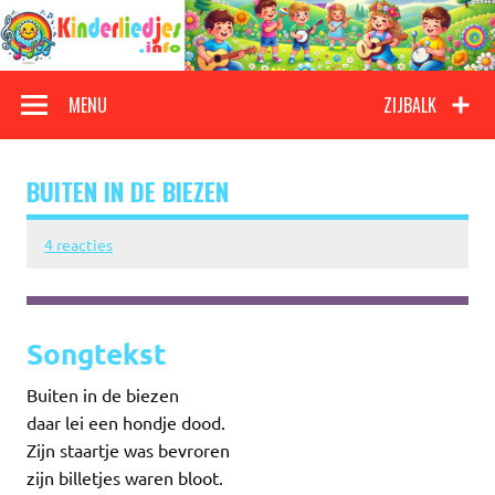
Doorgaan
naar
inhoud
Kinderliedjes
Een grote verzameling oude en nieuwe kinderliedjes
MENU
ZIJBALK
BUITEN IN DE BIEZEN
4 reacties
Songtekst
Buiten in de biezen
daar lei een hondje dood.
Zijn staartje was bevroren
zijn billetjes waren bloot.