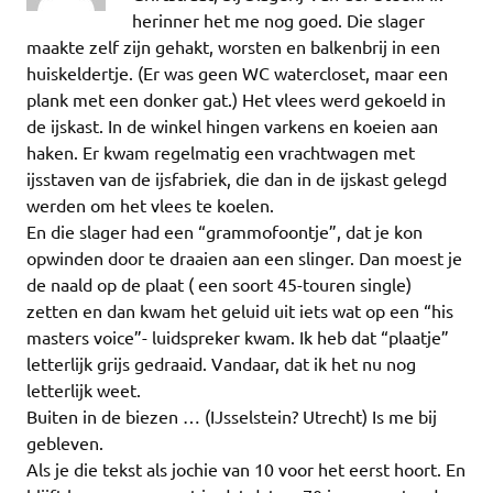
herinner het me nog goed. Die slager
maakte zelf zijn gehakt, worsten en balkenbrij in een
huiskeldertje. (Er was geen WC watercloset, maar een
plank met een donker gat.) Het vlees werd gekoeld in
de ijskast. In de winkel hingen varkens en koeien aan
haken. Er kwam regelmatig een vrachtwagen met
ijsstaven van de ijsfabriek, die dan in de ijskast gelegd
werden om het vlees te koelen.
En die slager had een “grammofoontje”, dat je kon
opwinden door te draaien aan een slinger. Dan moest je
de naald op de plaat ( een soort 45-touren single)
zetten en dan kwam het geluid uit iets wat op een “his
masters voice”- luidspreker kwam. Ik heb dat “plaatje”
letterlijk grijs gedraaid. Vandaar, dat ik het nu nog
letterlijk weet.
Buiten in de biezen … (IJsselstein? Utrecht) Is me bij
gebleven.
Als je die tekst als jochie van 10 voor het eerst hoort. En