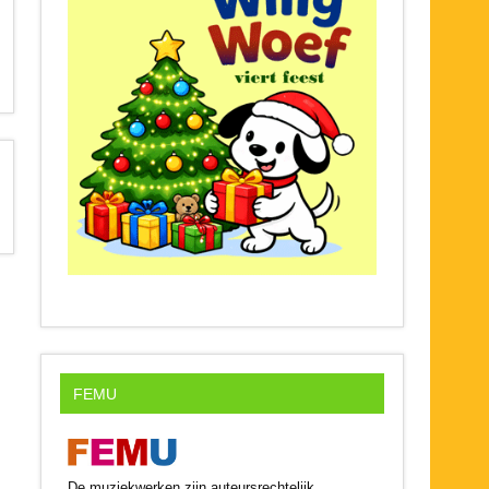
FEMU
De muziekwerken zijn auteursrechtelijk