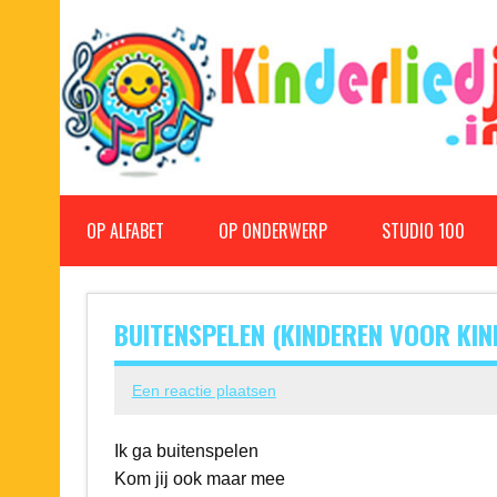
Doorgaan
naar
inhoud
Kinderliedjes
Een grote verzameling oude en nieuwe kinderliedjes
OP ALFABET
OP ONDERWERP
STUDIO 100
BUITENSPELEN (KINDEREN VOOR KIN
Een reactie plaatsen
Ik ga buitenspelen
Kom jij ook maar mee