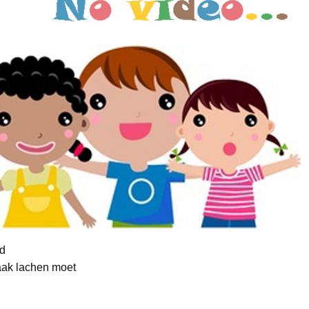
ed
aak lachen moet