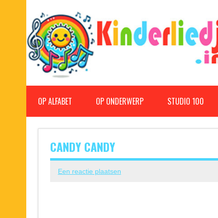
Doorgaan
naar
inhoud
Kinderliedjes
Een grote verzameling oude en nieuwe kinderliedjes
OP ALFABET
OP ONDERWERP
STUDIO 100
CANDY CANDY
Een reactie plaatsen