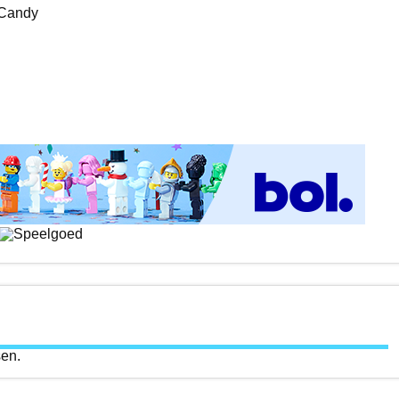
 Candy
sen.