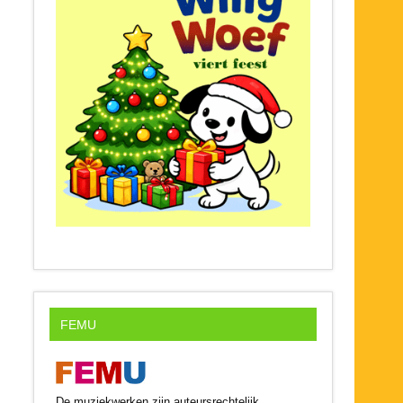
FEMU
De muziekwerken zijn auteursrechtelijk