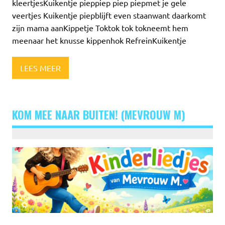
kleertjesKuikentje pieppiep piep piepmet je gele
veertjes Kuikentje piepblijft even staanwant daarkomt
zijn mama aanKippetje Toktok tok tokneemt hem
meenaar het knusse kippenhok RefreinKuikentje
LEES MEER
KOM MEE NAAR BUITEN! (MEVROUW M)