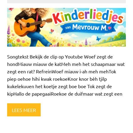
Songtekst Bekijk de clip op Youtube Woef zegt de
hondMiauw miauw de katMeh meh het schaapmaar wat
zegt een rat? RefreinWoef miauw i-ah meh mehTok
piep oehoe hihi kwak roekoeKnor knor bèh tjilp
kukelekuuen het koetje zegt boe boe Tok zegt de
kipHallo de papegaaiRoekoe de duifmaar wat zegt een
LEES MEER