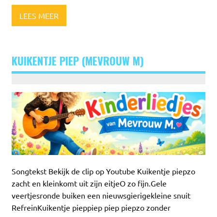
LEES MEER
KUIKENTJE PIEP (MEVROUW M)
Songtekst Bekijk de clip op Youtube Kuikentje piepzo
zacht en kleinkomt uit zijn eitjeO zo fijn.Gele
veertjesronde buiken een nieuwsgierigekleine snuit
RefreinKuikentje pieppiep piep piepzo zonder