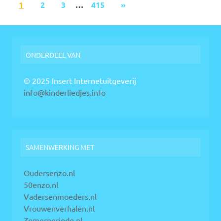
1
2
3
…
415
»
ONDERDEEL VAN
© 2025 Insert Internetuitgeverij
info@kinderliedjes.info
SAMENWERKING MET
Oudersenzo.nl
50enzo.nl
Vadersenmoeders.nl
Vrouwenverhalen.nl
Zomerperiode.nl