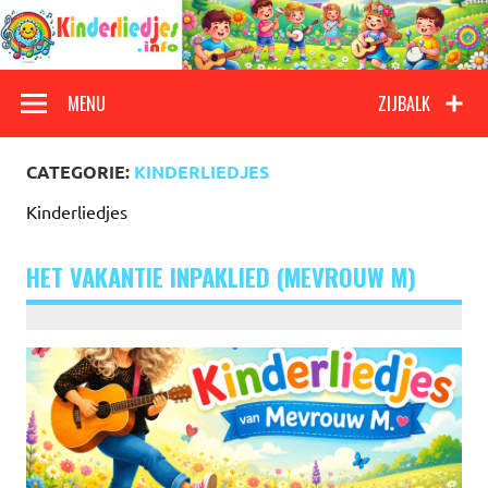
Doorgaan
naar
inhoud
Kinderliedjes
Een grote verzameling oude en nieuwe kinderliedjes
MENU
ZIJBALK
CATEGORIE:
KINDERLIEDJES
Kinderliedjes
HET VAKANTIE INPAKLIED (MEVROUW M)