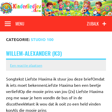
Doorgaan
naar
inhoud
Kinderliedjes
Een grote verzameling oude en nieuwe kinderliedjes
MENU
ZIJBALK
CATEGORIE:
STUDIO 100
WILLEM-ALEXANDER (K3)
Een reactie plaatsen
Songtekst Liefste Maxima ik stuur jou deze briefOmdat
ik iets moet bekennenLiefste Maxima ben een beetje
verliefdOp die mooie prins van jou (2x) Liefste Maxima
zeg me waar je hem vondIn de bus of in de
discotheekWant ik wou dat ik ooit zo een held vinden
konAls die mooie prins