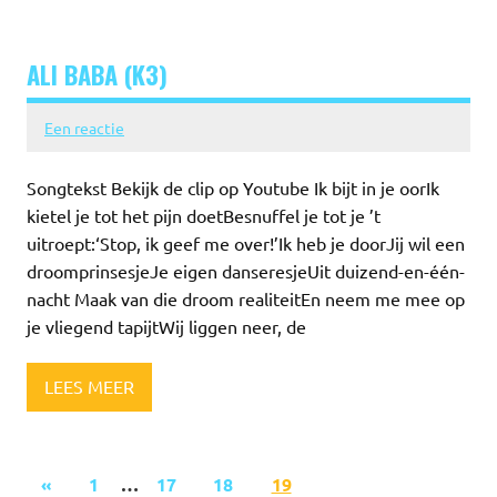
ALI BABA (K3)
Een reactie
Songtekst Bekijk de clip op Youtube Ik bijt in je oorIk
kietel je tot het pijn doetBesnuffel je tot je ’t
uitroept:‘Stop, ik geef me over!’Ik heb je doorJij wil een
droomprinsesjeJe eigen danseresjeUit duizend-en-één-
nacht Maak van die droom realiteitEn neem me mee op
je vliegend tapijtWij liggen neer, de
LEES MEER
«
1
…
17
18
19