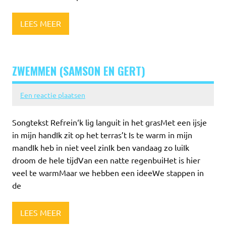
LEES MEER
ZWEMMEN (SAMSON EN GERT)
Een reactie plaatsen
Songtekst Refrein‘k lig languit in het grasMet een ijsje
in mijn handIk zit op het terras’t Is te warm in mijn
mandIk heb in niet veel zinIk ben vandaag zo luiIk
droom de hele tijdVan een natte regenbuiHet is hier
veel te warmMaar we hebben een ideeWe stappen in
de
LEES MEER