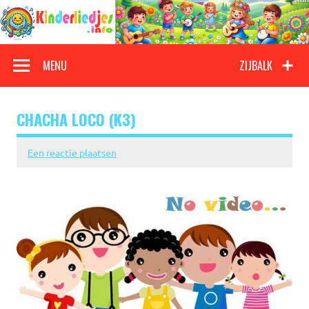
Doorgaan
naar
inhoud
Kinderliedjes
Een grote verzameling oude en nieuwe kinderliedjes
MENU
ZIJBALK
CHACHA LOCO (K3)
Een reactie plaatsen