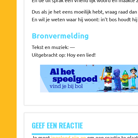
En de uil sprak een vriend’lijk woord en maakte 
Dus als je het eens moeilijk hebt, vraag raad dan 
En wil je weten waar hij woont: in’t bos houdt hij 
Bronvermelding
Tekst en muziek: —
Uitgebracht op: Hoy een lied!
GEEF EEN REACTIE
Je moet
ingelogd zijn op
om een reactie te plaat