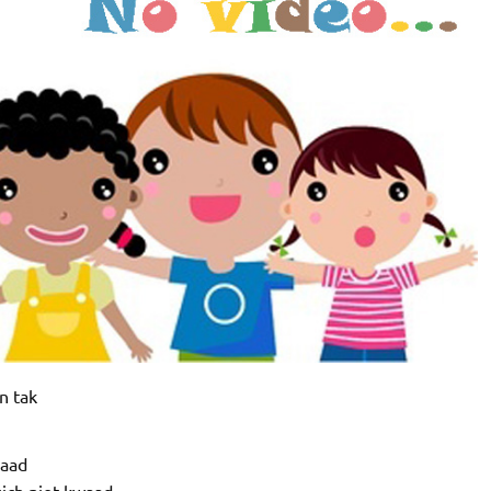
n tak
raad