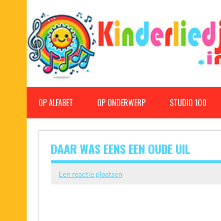
Doorgaan
naar
inhoud
Kinderliedjes
Een grote verzameling oude en nieuwe kinderliedjes
OP ALFABET
OP ONDERWERP
STUDIO 100
DAAR WAS EENS EEN OUDE UIL
Een reactie plaatsen