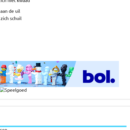
zich niet kwaad
aan de uil
zich schuil
sen.