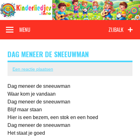
Doorgaan
naar
inhoud
Kinderliedjes
Een grote verzameling oude en nieuwe kinderliedjes
MENU
ZIJBALK
DAG MENEER DE SNEEUWMAN
Een reactie plaatsen
Dag meneer de sneeuwman
Waar kom je vandaan
Dag meneer de sneeuwman
Blijf maar staan
Hier is een bezem, een stok en een hoed
Dag meneer de sneeuwman
Het staat je goed